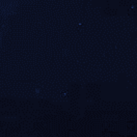
#3
#
测G6胜率马刺占优64
费迪南德称卡里克表现出色恩
里克是
-01
推荐
2026-07-07
推荐