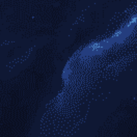
能改变各大联赛之间的人才流动格局。例如，如果这一消息得到
并随之调整自己的引援策略。这不仅涉及到资金的问题，还有如
交易还将吸引媒体和球迷们更多地关注相关球队，使得他们在商
从长远来看，此次转会谈判无疑具有深远意义。
能的发展走向
迪奇参与DV9转会谈判的信息或许只是冰山一角。如果这笔交
。不仅是对于两位球员而言，更是对于整个联赛乃至足球界来说
部也将更加注重如何利用类似案例进行人才整合。在当今竞争激
整体素质，将成为各支球队必须面对的重要课题。此外，引援过
的一环，如同此次塔迪奇所做的一样，是推动团队共同进步的重