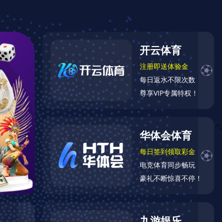
App
公司
体育
注册入口
简介
焦点
88体育登陆
赛事实时同步
登陆APP
为您带来高速、高清、稳定的
端访问