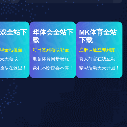
解此次转会传闻及其潜
能够促进球队整体表
他们在国际赛场上的相
家队中，他经常担任核
己的努力和影响，可以
段。此时，以朋友身份