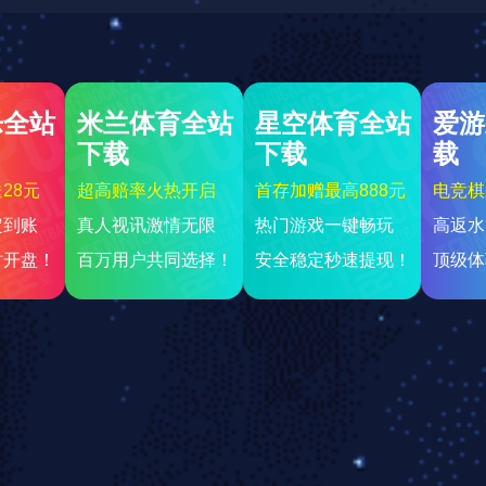
以及未来可能的发展走向。通过这些分析，我们可以更全面地理
与德佩的关系
塔迪奇与德佩之间的关系。在足球界，球员间的友谊和合作往往
维亚国家队的重要成员，与荷兰前锋德佩有过多次交手与交流。
定程度上的相互信任。
表现出的领导能力也使得他成为很多年轻球员向往的人物。在国
也可能是促使他希望引进德佩的重要因素之一。他相信，通过自
新环境，从而提升球队竞争力。
各自在俱乐部和国家队中的发展，他们都面临着职业生涯的新阶
将为双方提供一个良好的机会，共同追求更高的成就。
求背后的原因