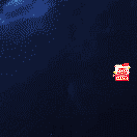
落实，那么其他俱乐部
何平衡现有阵容的问
业推广和品牌建设上获
易最终成行，将标志着
都是一次重要变革。
烈的环境下，不断优化
程中与现有核心球员沟
要方式。