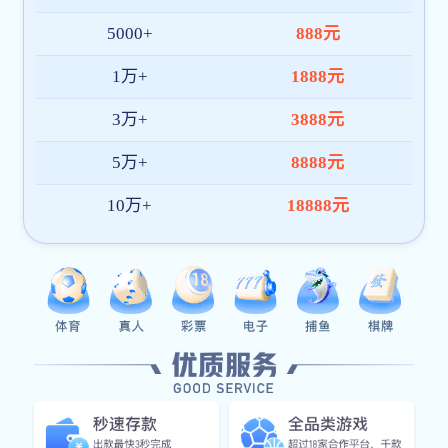
1、双方首发阵容分析
本场比赛前，AC米兰和萨索洛都派出了各自最强阵
容。作为卫冕冠军，AC米兰希望延续良好的状态，以
巩固他们在联赛中的地位。而萨索洛则希望借主场之
利争取一分或三分，提升自身排名。两队的首发阵容
均包含多名明星球员，这为本场赛事增添了不少看
点。
米兰方面，在门将位置上，由原本出色的麦尼昂把守
大门。而后防线则由年轻而有潜力的托莫里领衔，同
时还包括其他几位经验丰富的球员。然而，这条防线
在面对快速反击时显得略微不够稳固，为球队带来了
隐患。
相比之下，萨索洛同样拥有实力不俗的阵容，其中贝