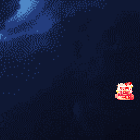
丰富多样的人才体系。
不够，更需要各方面素
上，也未必能如愿以
场上的赢家。
事中，这直接影响着训
场上的表现，以及不同
考虑如何提升自己的全
多样化方向迈进，使得