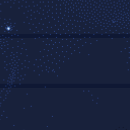
个乔丹不敌五个文班但五个老詹或五个
2026-07-08 23:22
0 次阅读
首页
/
体育焦点
伟大的球员层出不穷，其中迈克尔·乔丹、勒布朗·詹姆斯和凯文
前NBA球员阿里纳斯提出了一个颇具争议的观点，他认为如果
进行对比，结果将是后者更胜一筹。而如果换成五个老詹或五个