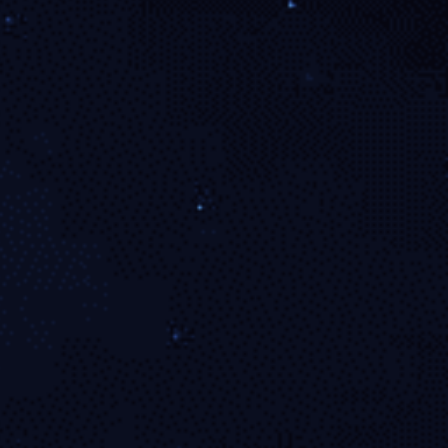
下一篇：
贝兹利加盟韩国联赛前因表现失常
4
夸梅质疑富保罗点评东契奇与