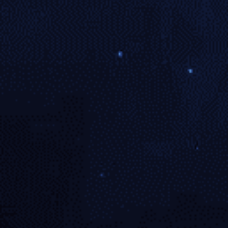
上一篇：
费迪南德称卡里克表现出色恩里克…
热榜精选
#1
#2
库里白巧克力风格尽显教练对
塔图姆谈