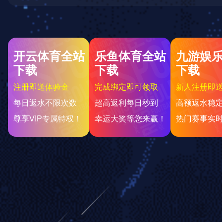
合。这一论断引发了
文将从多个维度分析
1、传统与
传统篮球以个人能力
卓越的技术和强大的
比赛。然而，这种依
相比之下，现代篮球
样的新生代球员则展
高的身体素质和灵活
因此，从这个角度看
抗中，如果没有良好
2、个人能