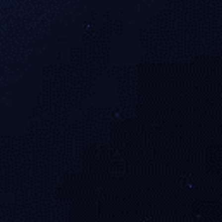
力的大牌明星，他们之间
一趋势，这是阿里纳斯
趋势，包括团队合作的重
为我们展示了当今联盟
球的发展动态。
，我们期待看到更多精
加激动人心的比赛！